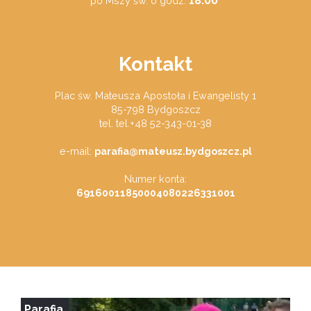
18.00
po Mszy św. o godz.
Kontakt
Plac św. Mateusza Apostoła i Ewangelisty 1
85-798 Bydgoszcz
tel. tel.+48 52-343-01-38
e-mail:
parafia@mateusz.bydgoszcz.pl
Numer konta:
69160011850004080226331001
Parafia