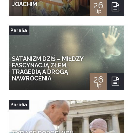
26
JOACHIM
lip
Parafia
SATANIZM DZIŚ – MIĘDZY
FASCYNACJĄ ZŁEM,
TRAGEDIĄ A DROGĄ
26
NAWRÓCENIA
lip
Parafia