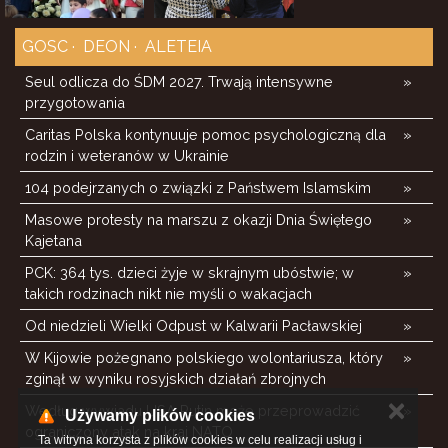
GOSC
DEON
ALETEIA
Seul odlicza do ŚDM 2027. Trwają intensywne
»
przygotowania
Caritas Polska kontynuuje pomoc psychologiczną dla
»
rodzin i weteranów w Ukrainie
104 podejrzanych o związki z Państwem Islamskim
»
Masowe protesty na marszu z okazji Dnia Świętego
»
Kajetana
PCK: 364 tys. dzieci żyje w skrajnym ubóstwie; w
»
takich rodzinach nikt nie myśli o wakacjach
Od niedzieli Wielki Odpust w Kalwarii Pacławskiej
»
W Kijowie pożegnano polskiego wolontariusza, który
»
zginął w wyniku rosyjskich działań zbrojnych
✕
Według wywiadu USA Putin może przeprowadzić
»
Używamy plików cookies
ograniczony atak na kraj NATO
Ta witryna korzysta z plików cookies w celu realizacji usług i