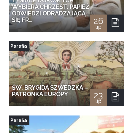
TYSIĄCE DOROSŁYCH
WYBIERA CHRZEST. PAPIEŻ
ODWIEDZI ODRADZAJĄCĄ
26
SIĘ FR…
lip
Parafia
ŚW. BRYGIDA SZWEDZKA –
23
PATRONKA EUROPY
lip
Parafia