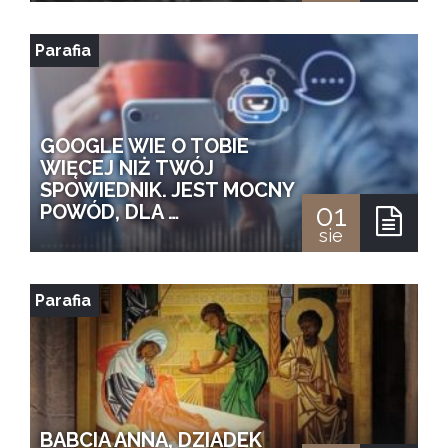
Parafia
GOOGLE WIE O TOBIE
WIĘCEJ NIŻ TWÓJ
SPOWIEDNIK. JEST MOCNY
01
POWÓD, DLA …
sie
Parafia
BABCIA ANNA, DZIADEK