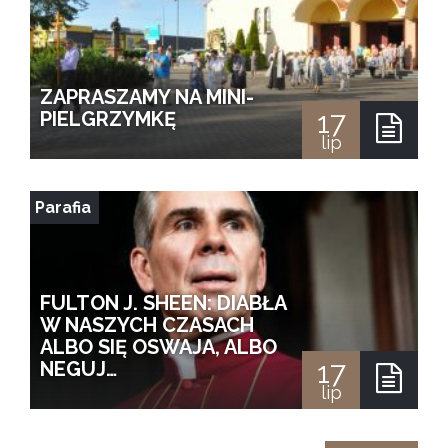
ZAPRASZAMY NA MINI-
17
PIELGRZYMKĘ
lip
Parafia
FULTON J. SHEEN: DIABŁA
W NASZYCH CZASACH
ALBO SIĘ OSWAJA, ALBO
17
NEGUJ…
lip