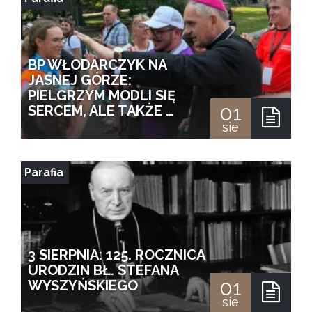
BP WŁODARCZYK NA
JASNEJ GÓRZE:
PIELGRZYM MODLI SIĘ
01
SERCEM, ALE TAKŻE …
sie
Parafia
3 SIERPNIA: 125. ROCZNICA
URODZIN BŁ. STEFANA
01
WYSZYŃSKIEGO
sie