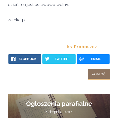
dzień ten jest ustawowo wolny.
za ekai.pl
ks. Proboszcz
FACEBOOK
TWITTER
EMAIL
↵ wróć
Ogłoszenia parafialne
8 sierpnia 2026 r.