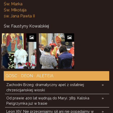
Św. Marka
Św. Mikołaja
św. Jana Pawła II
Św. Faustyny Kowalskiej
GOSC
DEON
ALETEIA
Zachodni Brzeg: dramatyczny apel z ostatniej
»
chrześcijańskiej wioski
Od prawie 400 lat wędrują do Maryi. 389. Kaliska
»
Pielgrzymka już w trasie
Leon XIV: Nie przeceniajmy sił ani nie popadajmy w
»