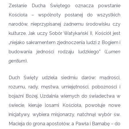
Zesłanie Ducha Świętego oznacza powstanie
Kościoła – wspólnoty posłanej do wszystkich
narodów, nieprzypisanej żadnemu środowisku czy
kulturze. Jak uczy Sobór Watykański II, Kościół jest
„niejako sakramentem zjednoczenia ludzi z Bogiem i
budowania jedności rodzaju ludzkiego” (
Lumen
gentium
).
Duch Święty udziela siedmiu darów: mądrości,
rozumu, rady, męstwa, umiejętności, pobożności i
bojaźni Bożej. Uzdalnia wiernych do świadectwa w
świecie, kieruje losami Kościoła, powołuje nowe
inicjatywy, wybiera misjonarzy, natchnął wybór św.
Macieja do grona apostołów, a Pawła i Barnabę – do