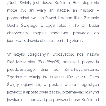
„Duch Święty jest duszą Kościoła. Bez Niego nie
może być ani wiary, ani nadziei, ani miłości” –
przypominał św. Jan Paweł II w homilii na Zesłanie
Ducha Świętego w 1998 roku. – „To On budzi
charyzmaty, rozpala modlitwę, prowadzi do
jedności i odnawia oblicze ziemi – tej ziemi”.
W języku liturgicznym uroczystość nosi nazwę
Pięćdziesiątnicy (
Pentēkostē
), ponieważ przypada
pięćdziesiątego dnia po Zmartwychwstaniu.
Zgodnie z relacją św. Łukasza (Dz 2,1–11), Duch
Święty objawił się w postaci wichru i ognistych
języków, a apostołowie zaczęli przemawiać różnymi
językami – zapowiadając powszechność Kościoła i