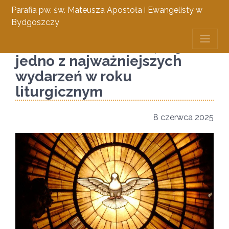
Parafia pw. św. Mateusza Apostoła i Ewangelisty w
Bydgoszczy
Zesłanie Ducha Świętego –
jedno z najważniejszych
wydarzeń w roku
liturgicznym
8 czerwca 2025