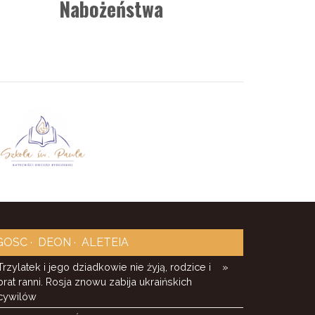
Nabożeństwa
GOSC
DEON
ALETEIA
Trzylatek i jego dziadkowie nie żyją, rodzice i
»
brat ranni. Rosja znowu zabija ukraińskich
cywilów