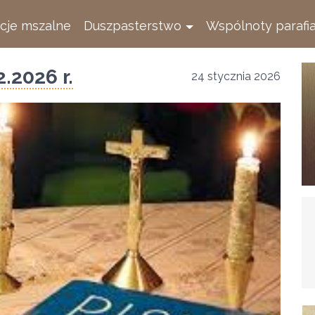
ncje mszalne
Duszpasterstwo
Wspólnoty parafi
2.2026 r.
24 stycznia 2026