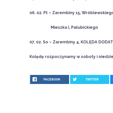
06. 02. Pt – Zarembiny 15, Wróblewskie
Mieszka I, Pałubickiego
07. 02. So – Zarembiny 4, KOLĘDA DOD
Kolędę rozpoczynamy w soboty i niedziel
FACEBOOK
TWITTER