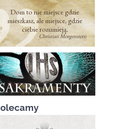
Dom to nie miejsce gdzie
mieszkasz, ale miejsce, gdzie
ciebie rozumieją.
Christian Morgenstern
Polecamy