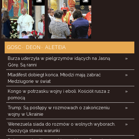
GOSC
DEON
ALETEIA
Burza uderzyła w pielgrzymów idących na Jasną
»
Górę. Są ranni
Mladifest dobiegł końca. Młodzi mają zabrać
»
Medziugorie w świat
Kongo w potrzasku wojny i eboli. Kościół rusza z
»
pomocą
Trump: Są postępy w rozmowach o zakończeniu
»
wojny w Ukrainie
Wenezuela siada do rozmów o wolnych wyborach.
»
Opozycja stawia warunki