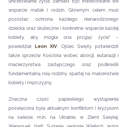
unicestwianie życia, zamiast być inwestowane we
wsparcie matek i rodzin. Głównym celem musi
pozostać ochrona każdego nienarodzonego
dziecka oraz skuteczne i konkretne wsparcie każdej
kobiety, aby mogła ona przyjąć życie” –
powiedział
Leon XIV
. Ojciec Święty potwierdził
także sprzeciw Kościoła wobec aborcji, eutanazji i
macierzyństwa zastępczego oraz podkreślił
fundamentalną rolę rodziny opartej na małżeństwie
kobiety i mężczyzny.
Znaczna część papieskiego wystąpienia
poświęcona była aktualnym konfliktom i kryzysom
na świecie, m.in. na Ukrainie, w Ziemi Świętej,
Wenezueli, Haiti, Sudanie, regionie Wielkich Jezior