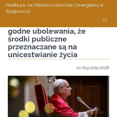
Parafia pw. św. Mateusza Apostoła i Ewangelisty w
Bydgoszczy
Papież do dyplomatów: jest
godne ubolewania, że
środki publiczne
przeznaczane są na
unicestwianie życia
10 stycznia 2026