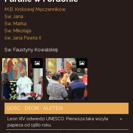
M.B. Królowej Męczenników
Św. Jana
Św. Marka
Św. Mikołaja
św. Jana Pawła II
Św. Faustyny Kowalskiej
GOSC
DEON
ALETEIA
Leon XIV odwiedzi UNESCO. Pierwsza taka wizyta
»
papieża od 1980 roku