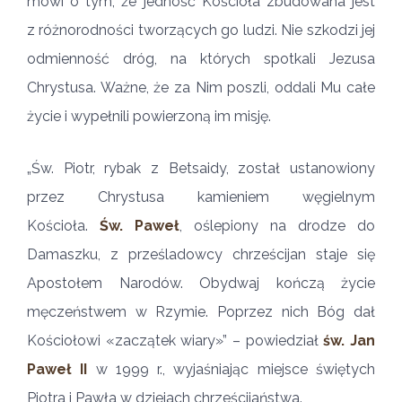
mówi o tym, że jedność Kościoła zbudowana jest
z różnorodności tworzących go ludzi. Nie szkodzi jej
odmienność dróg, na których spotkali Jezusa
Chrystusa. Ważne, że za Nim poszli, oddali Mu całe
życie i wypełnili powierzoną im misję.
„Św. Piotr, rybak z Betsaidy, został ustanowiony
przez Chrystusa kamieniem węgielnym
Kościoła.
Św. Paweł
, oślepiony na drodze do
Damaszku, z prześladowcy chrześcijan staje się
Apostołem Narodów. Obydwaj kończą życie
męczeństwem w Rzymie. Poprzez nich Bóg dał
Kościołowi «zaczątek wiary»” – powiedział
św. Jan
Paweł II
w 1999 r., wyjaśniając miejsce świętych
Piotra i Pawła w dziejach chrześcijaństwa.