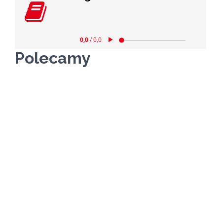
Polecamy
Ciekawostki o
parafii