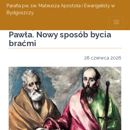
Parafia pw. św. Mateusza Apostoła i Ewangelisty w
Bydgoszczy
Uroczystość św. Piotra i
Pawła. Nowy sposób bycia
braćmi
28 czerwca 2026