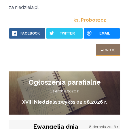
za niedziela.pl
ks. Proboszcz
FACEBOOK
TWITTER
EMAIL
↵ wróć
Ogłoszenia parafialne
1 sierpnia 2026 r.
XVIII Niedziela zwykła 02.08.2026 r.
Ewangelia dnia
8 sierpnia 2026 r.