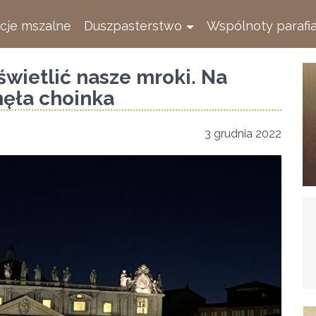
ncje mszalne
Duszpasterstwo
Wspólnoty parafi
świetlić nasze mroki. Na
nęła choinka
3 grudnia 2022