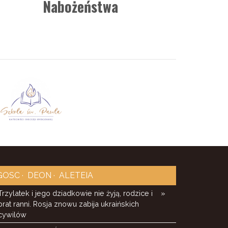
Nabożeństwa
GOSC
DEON
ALETEIA
Trzylatek i jego dziadkowie nie żyją, rodzice i
»
brat ranni. Rosja znowu zabija ukraińskich
cywilów