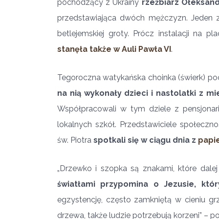
pochodzący z Ukrainy
rzeźbiarz Ołeksand
przedstawiająca dwóch mężczyzn. Jeden 
betlejemskiej groty. Prócz instalacji na pl
stanęła także w Auli Pawła VI
.
Tegoroczna watykańska choinka (świerk) poc
na nią wykonały dzieci i nastolatki z m
Współpracowali w tym dziele z pensjonar
lokalnych szkół. Przedstawiciele społeczno
św. Piotra
spotkali się w ciągu dnia z
papi
„Drzewko i szopka są znakami, które dalej
światłami przypomina o Jezusie, któr
egzystencję, często zamkniętą w cieniu grze
drzewa, także ludzie potrzebują korzeni” – p