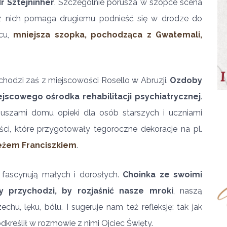
r Sztejninher
. Szczególnie porusza w szopce scena
z nich pomaga drugiemu podnieść się w drodze do
acu,
mniejsza szopka, pochodząca z Gwatemali,
hodzi zaś z miejscowości Rosello w Abruzji.
Ozdoby
iejscowego ośrodka rehabilitacji psychiatrycznej
.
iuszami domu opieki dla osób starszych i uczniami
ści, które przygotowały tegoroczne dekoracje na pl.
eżem Franciszkiem
.
 fascynują małych i dorosłych.
Choinka ze swoimi
y przychodzi, by rozjaśnić nasze mroki
, naszą
chu, lęku, bólu. I sugeruje nam też refleksję: tak jak
odkreślił w rozmowie z nimi Ojciec Święty.