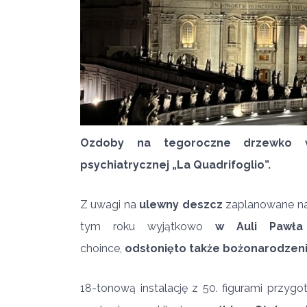
Ozdoby na tegoroczne drzewko wy
psychiatrycznej „La Quadrifoglio”.
Z uwagi na
ulewny deszcz
zaplanowane na 
tym roku wyjątkowo
w Auli Pawła
choince,
odsłonięto także bożonarodzen
18-tonową instalację z 50. figurami przygot