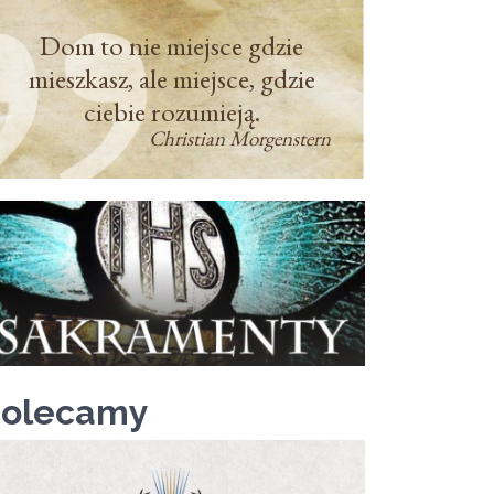
Dom to nie miejsce gdzie
mieszkasz, ale miejsce, gdzie
ciebie rozumieją.
Christian Morgenstern
Polecamy