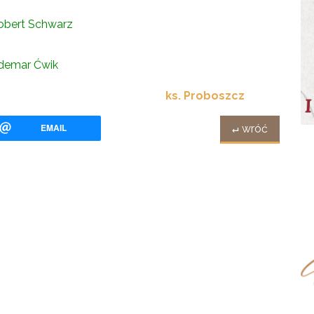
rt Schwarz
mar Ćwik
ks. Proboszcz
EMAIL
↵ wróć