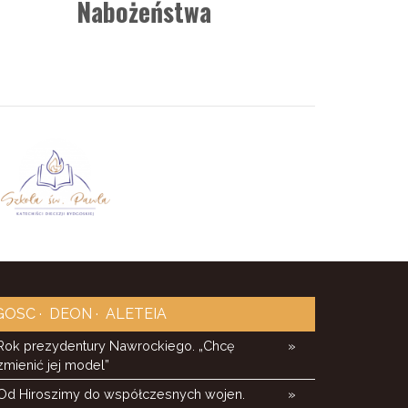
Nabożeństwa
GOSC
DEON
ALETEIA
Rok prezydentury Nawrockiego. „Chcę
»
zmienić jej model”
Od Hiroszimy do współczesnych wojen.
»