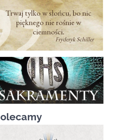
Trwaj tylko w słońcu, bo nic
pięknego nie rośnie w
ciemności.
Fryderyk Schiller
Polecamy