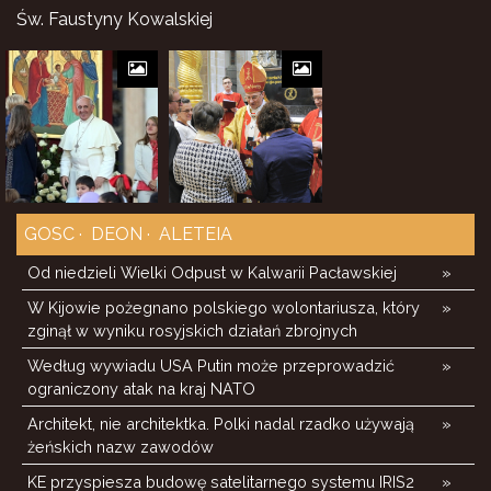
Św. Faustyny Kowalskiej
GOSC
DEON
ALETEIA
Od niedzieli Wielki Odpust w Kalwarii Pacławskiej
»
W Kijowie pożegnano polskiego wolontariusza, który
»
zginął w wyniku rosyjskich działań zbrojnych
Według wywiadu USA Putin może przeprowadzić
»
ograniczony atak na kraj NATO
Architekt, nie architektka. Polki nadal rzadko używają
»
żeńskich nazw zawodów
KE przyspiesza budowę satelitarnego systemu IRIS2
»