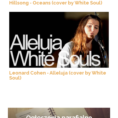
Hillsong - Oceans (cover by White Soul)
Leonard Cohen - Alleluja (cover by White
Soul)
Ogłoszenia parafialne