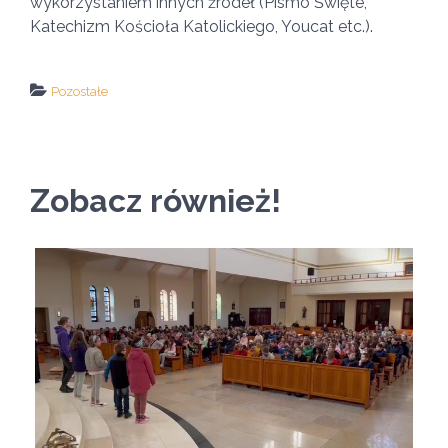
wykorzystaniem innych źródeł (Pismo Święte,
Katechizm Kościoła Katolickiego, Youcat etc.).
Pozostałe
↵ wróć
Wszystkie filmy
Zobacz również!