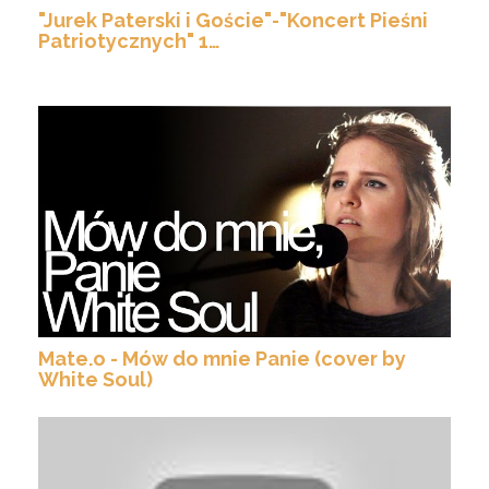
"Jurek Paterski i Goście"-"Koncert Pieśni
Patriotycznych" 1…
Mate.o - Mów do mnie Panie (cover by
White Soul)