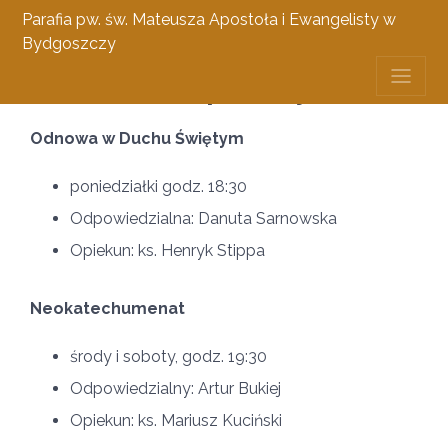
Parafia pw. św. Mateusza Apostoła i Ewangelisty w
Bydgoszczy
Pozostałe wspólnoty
Odnowa w Duchu Świętym
poniedziałki godz. 18:30
Odpowiedzialna: Danuta Sarnowska
Opiekun: ks. Henryk Stippa
Neokatechumenat
środy i soboty, godz. 19:30
Odpowiedzialny: Artur Bukiej
Opiekun: ks. Mariusz Kuciński