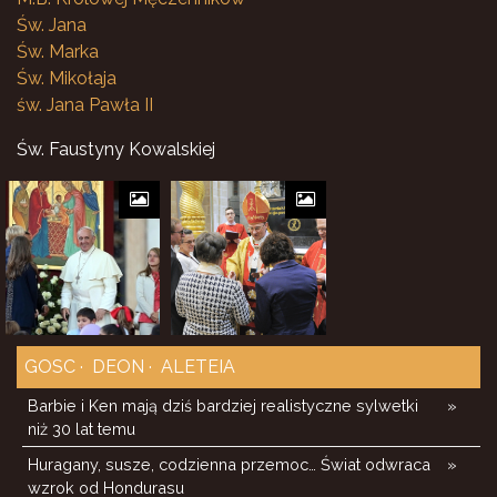
Św. Jana
Św. Marka
Św. Mikołaja
św. Jana Pawła II
Św. Faustyny Kowalskiej
GOSC
DEON
ALETEIA
Barbie i Ken mają dziś bardziej realistyczne sylwetki
»
niż 30 lat temu
Huragany, susze, codzienna przemoc… Świat odwraca
»
wzrok od Hondurasu